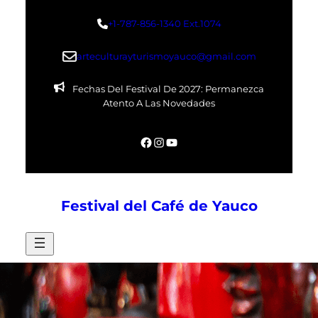
Skip
+1-787-856-1340 Ext.1074
to
content
arteculturayturismoyauco@gmail.com
Fechas Del Festival De 2027: Permanezca
Atento A Las Novedades
Facebook
Instagram
YouTube
Festival del Café de Yauco