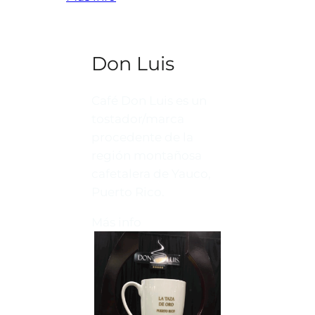
Don Luis
Café Don Luis es un
tostador/marca
procedente de la
región montañosa
cafetalera de Yauco,
Puerto Rico.
Más info