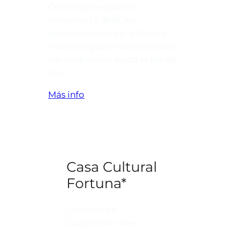
Con orígenes que se
remontan a 1846, los
descendientes de la familia
Mariani siguen manteniendo
sus tradiciones hasta el día de
hoy.
Más info
Casa Cultural
Fortuna*
Ubicado en
Guayanilla, no en