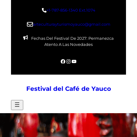
Skip
+1-787-856-1340 Ext.1074
to
content
arteculturayturismoyauco@gmail.com
Fechas Del Festival De 2027: Permanezca
Atento A Las Novedades
Facebook
Instagram
YouTube
Festival del Café de Yauco