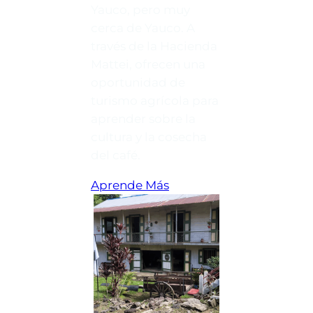
Yauco, pero muy
cerca de Yauco. A
través de la Hacienda
Mattei, ofrecen una
oportunidad de
turismo agrícola para
aprender sobre la
cultura y la cosecha
del café.
Aprende Más