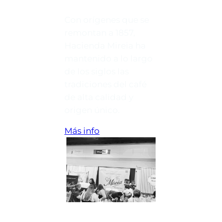
Con orígenes que se
remontan a 1857,
Hacienda Mireia ha
mantenido a lo largo
de los siglos las
tradiciones del café
de alta calidad y
origen único.
Más info