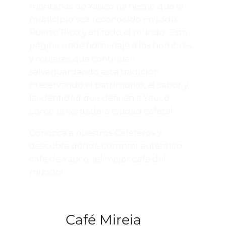
montañas de Yauco ha hecho que el
municipio sea reconocido en todo
Puerto Rico y en todo el mundo. Esta
página rinde homenaje a los hombres
y mujeres que continúan
salvaguardando esta tradición,
preservando el patrimonio, el sabor y
la identidad que definen a Yauco
como la verdadera ciudad cafetal.
Conozca a nuestros Cafeteros y
descubra dónde comprar auténtico
café de Yauco, ¡el mejor café del
mundo!
Café Mireia