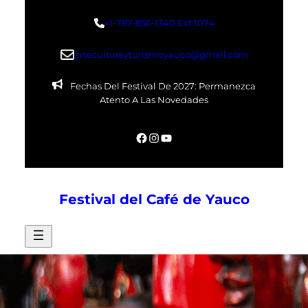
Skip
+1-787-856-1340 Ext.1074
to
content
arteculturayturismoyauco@gmail.com
Fechas Del Festival De 2027: Permanezca
Atento A Las Novedades
Facebook
Instagram
YouTube
Festival del Café de Yauco