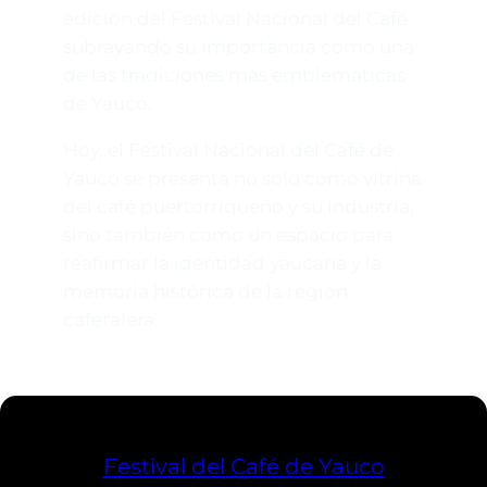
edición del Festival Nacional del Café
subrayando su importancia como una
de las tradiciones más emblemáticas
de Yauco.
Hoy, el Festival Nacional del Café de
Yauco se presenta no solo como vitrina
del café puertorriqueño y su industria,
sino también como un espacio para
reafirmar la identidad yaucana y la
memoria histórica de la región
cafetalera.
Festival del Café de Yauco