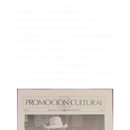
Cultural Amaury Veray Torregrosa, el
profesor yaucano Freddie León
Maldonado, quien propuso crear un
festival que conmemorara la
fundación de Yauco y su época dorada
cafetalera. En 1976 se constituyó la
corporación sin fines de lucro Festival
del Café, Inc., adscrita al Centro
Cultural, con el fin de organizar los
actos conmemorativos vinculados a la
historia del pueblo y al festival.